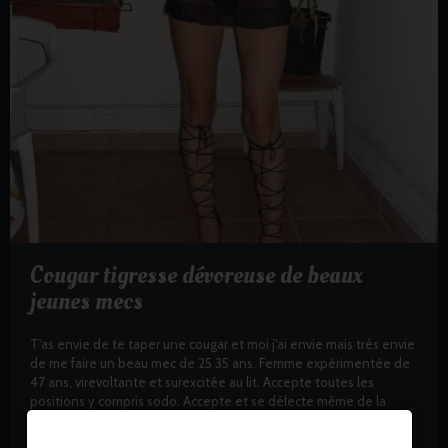
Cougar tigresse dévoreuse de beaux
jeunes mecs
T'as envie de te taper une cougar et moi j'ai envie mais très envie
de me faire un beau mec de 25 35 ans. Femme expérimentée de
47 ans, virevoltante et surexcitée au lit. Accepte toutes les
positions y compris sodo. Accepte et se délecte même de la
fellation...