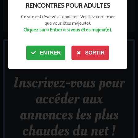
RENCONTRES POUR ADULTES
Voir son annonce
→
Ce site est réservé aux adultes. Veuillez confirmer
que vous êtes majeur(e).
Connecté il y a 2 jours
5
Cliquez sur « Entrer » si vous êtes majeur(e).
ENTRER
SORTIR
Inscrivez-vous pour
accéder aux
annonces les plus
chaudes du net !